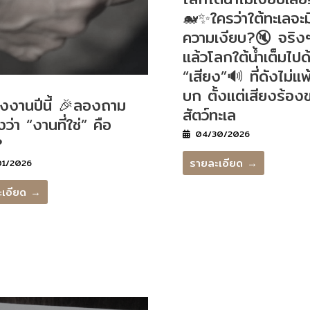
🐋✨ใครว่าใต้ทะเลจะม
ความเงียบ?🔇 จริง
แล้วโลกใต้น้ำเต็มไปด
“เสียง”🔊 ที่ดังไม่แ
บก ตั้งแต่เสียงร้อ
รงงานปีนี้ 🎉ลองถาม
สัตว์ทะเล
งว่า “งานที่ใช่” คือ
04/30/2026
?
รายละเอียด →
1/2026
ะเอียด →