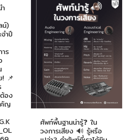
นำ
น์)
จำปี
นการ
ว
น
ย! 📌
ร
่ต้อง
ำคัญ
G.K
ศัพท์พื้นฐานน่ารู้❓ ใน
S_OL
วงการเสียง 🔊 รู้หรือ
569_
เปล่า? คำศัพท์ที่เราได้ยิน