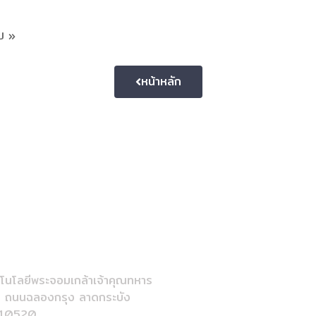
ไป »
หน้าหลัก
ม
-8197
itl.ac.th
วิศวกรรมสังคีต
โนโลยีพระจอมเกล้าเจ้าคุณทหาร
ง ถนนฉลองกรุง ลาดกระบัง
 10520