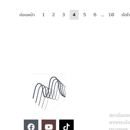
ก่อนหน้า
1
2
3
4
5
6
…
10
ถัด
ติดต่อสอบถา
02-329
imse@km
วิทยาลัย
สถาบันเทค
F
Y
T
ลาดกระบั
กรุงเทพฯ