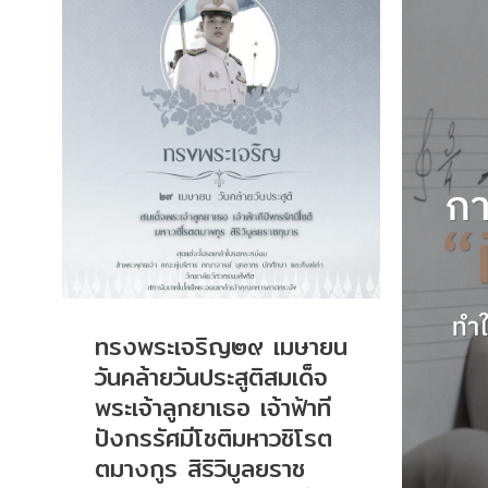
ทรงพระเจริญ๒๙ เมษายน
วันคล้ายวันประสูติสมเด็จ
พระเจ้าลูกยาเธอ เจ้าฟ้าที
ปังกรรัศมีโชติมหาวชิโรต
ตมางกูร สิริวิบูลยราช