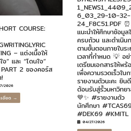
1_NEWS1_4409_
6_03_29-10-32-
24_F8C51.PDF ⏰
SHORT COURSE:
แนะนำให้ศึกษาข้อมูลใ
ครบถ้วน และดำเนิน
GWRITINGLYRIC
ตามขั้นตอนภายในระ
NG – แต่งเนื้อให้
เวลาที่กำหนด 💡 อย่
ใจ” และ “โดนใจ”
เตรียมเอกสารให้พร้
 PART 2 ของคอร์ส
เพื่อความรวดเร็วในก
ต!
รายงานตัวนะคะ ยินดี
7/2026
ต้อนรับสู่รั้วมหาวิทยา
💙✨ #รายงานตัว
ะเอียด →
นักศึกษา #TCAS6
#DEK69 #KMITL
04/27/2026