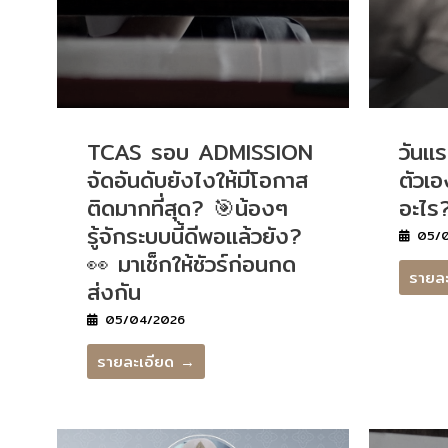
TCAS รอบ ADMISSION
วันแ
จัดอันดับยังไงให้มีโอกาส
ตัวเอ
ติดมากที่สุด? 🎯น้องๆ
อะไร
รู้จักระบบนี้ดีพอแล้วยัง?
05/0
👀 มาเช็กให้ชัวร์ก่อนกด
รายล
ส่งกัน
05/04/2026
รายละเอียด →