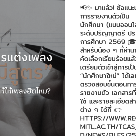
📢✨ มาแล้ว! ข้อแนะ
การรายงานตัวเป็น
นักศึกษา (แบบออนไล
ระดับปริญญาตรี ประ
การศึกษา 2569 🎓
สำหรับน้อง ๆ ที่ผ่า
คัดเลือกเรียบร้อยแล้
เตรียมตัวเข้าสู่การเป็
“นักศึกษาใหม่” ได้เล
ตรวจสอบขั้นตอนกา
รายงานตัว เอกสารที
ใช้ และรายละเอียดส
ต่าง ๆ ได้ที่ 👉
HTTPS://WWW.RE
MITL.AC.TH/TCA
D/NEWS/FILES/2