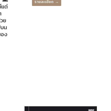
รายละเอียด →
ีแต่
ๆ
้วย
พ้บน
งของ