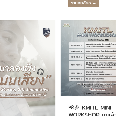
รายละเอียด →
📢🎉 KMITL MINI
WORKSHOP มาแล้ว