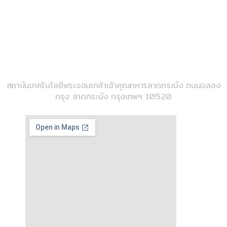
k
02-329-8197
imse@kmitl.ac.th
วิทยาลัยวิศวกรรมสังคีต
สถาบันเทคโนโลยีพระจอมเกล้าเจ้าคุณทหารลาดกระบัง ถนนฉลอง
กรุง ลาดกระบัง กรุงเทพฯ 10520