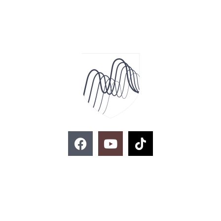
F
Y
T
a
o
i
c
u
k
e
t
t
ติดต่อสอบถาม
b
u
o
o
b
k
o
e