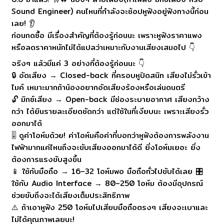
Sound Engineer) คนไหนที่กำลังจะช้อปหูฟังอยู่ฟังทางนี้ก่อน
เลย! 👂
ก่อนกดซื้อ มีเรื่องสำคัญที่ต้องรู้ก่อนนะ เพราะหูฟังราคาแพง
หรือลดราคาหนักไม่ได้แปลว่าเหมาะกับงานเสียงเสมอไป 👇
จริงๆ แล้วมีแค่ 3 อย่างที่ต้องรู้ก่อนนะ 👇
🔒 อัดเสียง → Closed-back ที่ครอบหูปิดสนิท เสียงไม่รั่วเข้า
ไมค์ เหมาะมากถ้าน้องอยากอัดเสียงร้องหรือเล่นดนตรี
🔓 มิกซ์เสียง → Open-back มีช่องระบายอากาศ เสียงกว้าง
กว่า ได้ยินรายละเอียดชัดกว่า แต่ใช้ในที่เงียบนะ เพราะเสียงรั่ว
ออกมาได้
🎚️ ดูค่าโอห์มด้วย! ค่าโอห์มคือค่าที่บอกว่าหูฟังต้องการพลังงาน
ไฟฟ้ามากแค่ไหนถึงจะขับเสียงออกมาได้ดี ยิ่งโอห์มเยอะ ยิ่ง
ต้องการแรงขับสูงขึ้น
📱 ใช้กับมือถือ → 16–32 โอห์มพอ มือถือทั่วไปขับได้เลย 🎛️
ใช้กับ Audio Interface → 80–250 โอห์ม ต้องมีอุปกรณ์
ช่วยขับถึงจะได้เสียงเต็มประสิทธิภาพ
⚠️ ถ้าเอาหูฟัง 250 โอห์มไปเสียบมือถือตรงๆ เสียงจะเบาและ
ไม่ได้คุณภาพเลยนะ!