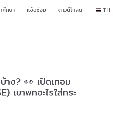
ักศึกษา
แจ้งซ่อม
ดาวน์โหลด
TH
นบ้าง? 👀 เปิดเทอม
MSE) เขาพกอะไรใส่กระ