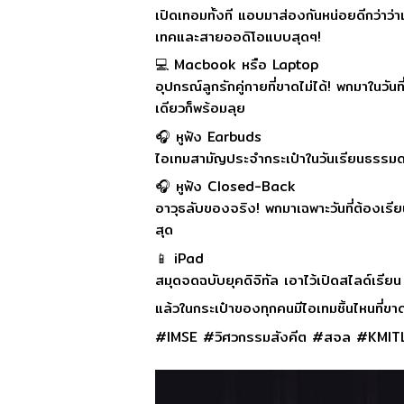
เปิดเทอมทั้งที แอบมาส่องกันหน่อยดีกว่าว
เทคและสายออดิโอแบบสุดๆ!
💻 Macbook หรือ Laptop
อุปกรณ์ลูกรักคู่กายที่ขาดไม่ได้! พกมาในว
เดียวก็พร้อมลุย
🎧 หูฟัง Earbuds
ไอเทมสามัญประจำกระเป๋าในวันเรียนธรรมด
🎧 หูฟัง Closed-Back
อาวุธลับของจริง! พกมาเฉพาะวันที่ต้องเร
สุด
📱 iPad
สมุดจดฉบับยุคดิจิทัล เอาไว้เปิดสไลด์เร
แล้วในกระเป๋าของทุกคนมีไอเทมชิ้นไหนที่ข
#IMSE #วิศวกรรมสังคีต #สจล #KMI