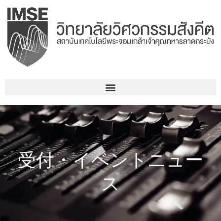
コ
ン
テ
ン
ツ
へ
ス
キ
ッ
プ
受付・イベントニュー
ス