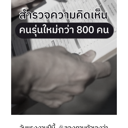
วันแรงงานปีนี้ 🎉ลองถามตัวเองว่า