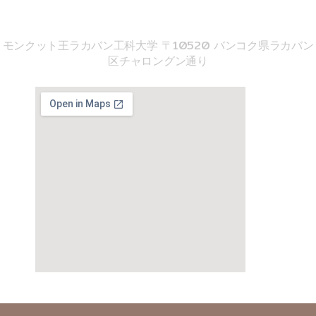
音響工学院
モンクット王ラカバン工科大学 〒10520 バンコク県ラカバン
区チャロングン通り