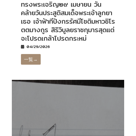
ทรงพระเจริญ๒๙ เมษายน วัน
คล้ายวันประสูติสมเด็จพระเจ้าลูกยา
เธอ เจ้าฟ้าทีปังกรรัศมีโชติมหาวชิโร
ตตมางกูร สิริวิบูลยราชกุมารสุดแต่
จะโปรดเกล้าโปรดกระหม่
04/29/2026
一覧→