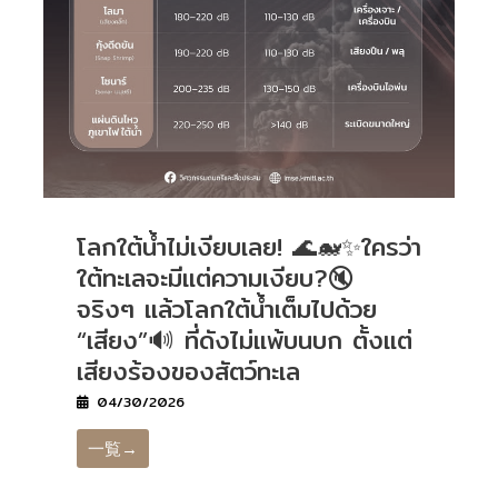
โลกใต้น้ำไม่เงียบเลย! 🌊🐋✨ใครว่า
ใต้ทะเลจะมีแต่ความเงียบ?🔇
จริงๆ แล้วโลกใต้น้ำเต็มไปด้วย
“เสียง”🔊 ที่ดังไม่แพ้บนบก ตั้งแต่
เสียงร้องของสัตว์ทะเล
04/30/2026
一覧→