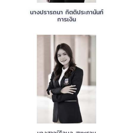
นางปรารถนา กิตติประภานันท์
การเงิน
นางสาวนิโลบล สุขพราม