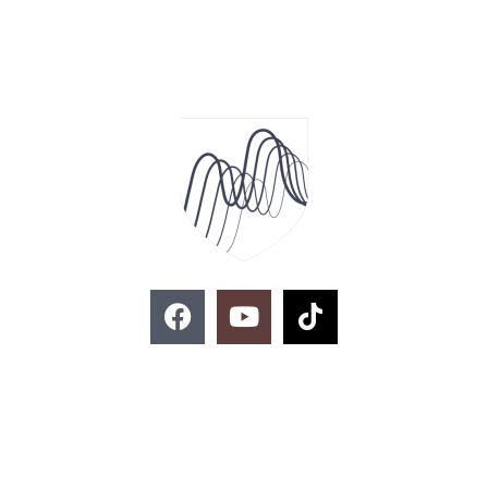
F
Y
T
a
o
i
c
u
k
e
t
t
ติดต่อสอบถาม
b
u
o
o
b
k
o
e