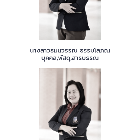
นางสาวธมนวรรณ ธรรมโสภณ
บุคคล,พัสดุ,สารบรรณ