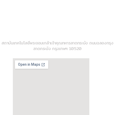
k
02-329-8197
imse@kmitl.ac.th
วิทยาลัยวิศวกรรมสังคีต
สถาบันเทคโนโลยีพระจอมเกล้าเจ้าคุณทหารลาดกระบัง ถนนฉลองกรุง
ลาดกระบัง กรุงเทพฯ 10520