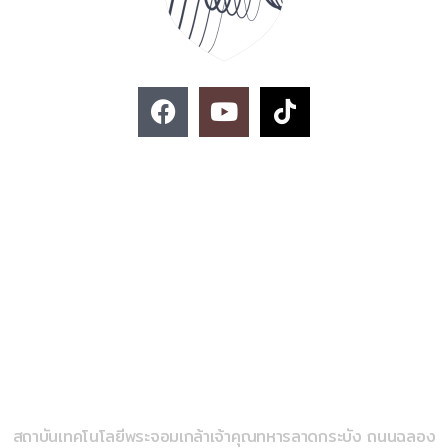
F
Y
T
a
o
i
c
u
k
e
t
t
ติดต่อสอบถาม
b
u
o
o
b
k
o
e
k
02-329-8197
imse@kmitl.ac.th
วิทยาลัยวิศวกรรมสังคีต
สถาบันเทคโนโลยีพระจอมเกล้าเจ้าคุณทหารลาดกระบัง ถนนฉลอง