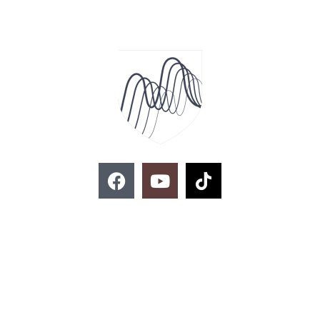
F
Y
T
a
o
i
c
u
k
e
t
t
ติดต่อสอบถาม
b
u
o
o
b
k
o
e
k
02-329-8197