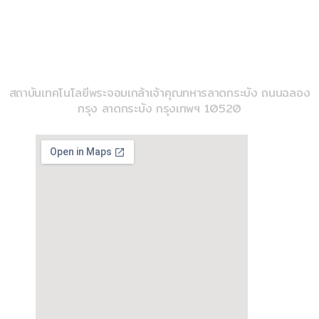
imse@kmitl.ac.th
วิทยาลัยวิศวกรรมสังคีต
สถาบันเทคโนโลยีพระจอมเกล้าเจ้าคุณทหารลาดกระบัง ถนนฉลอง
กรุง ลาดกระบัง กรุงเทพฯ 10520