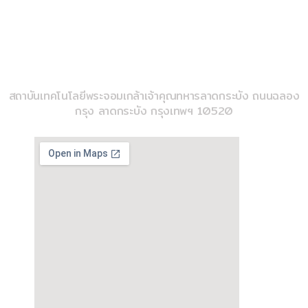
imse@kmitl.ac.th
วิทยาลัยวิศวกรรมสังคีต
สถาบันเทคโนโลยีพระจอมเกล้าเจ้าคุณทหารลาดกระบัง ถนนฉลอง
กรุง ลาดกระบัง กรุงเทพฯ 10520