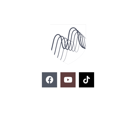
F
Y
T
a
o
i
c
u
k
e
t
t
ติดต่อสอบถาม
b
u
o
o
b
k
o
e
k
02-329-8197