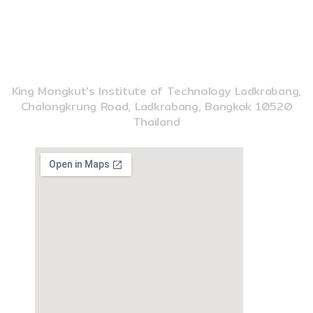
imse@kmitl.ac.th
INSTITUTE OF MUSIC SCIENCE AND ENGINEERING
King Mongkut's Institute of Technology Ladkrabang,
Chalongkrung Road, Ladkrabang, Bangkok 10520
Thailand