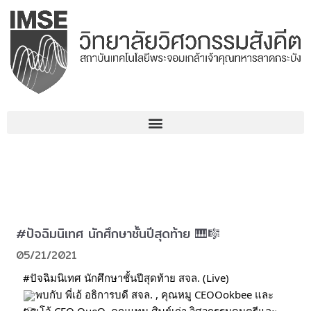
Skip
to
content
#ปัจฉิมนิเทศ นักศึกษาชั้นปีสุดท้าย 🎹🎼
05/21/2021
#ปัจฉิมนิเทศ
 นักศึกษาชั้นปีสุดท้าย สจล. (Live)
พบกับ พี่เอ้ อธิการบดี สจล. , คุณหมู CEOOokbee และ 