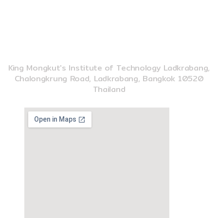
imse@kmitl.ac.th
INSTITUTE OF MUSIC SCIENCE AND ENGINEERING
King Mongkut's Institute of Technology Ladkrabang,
Chalongkrung Road, Ladkrabang, Bangkok 10520
Thailand