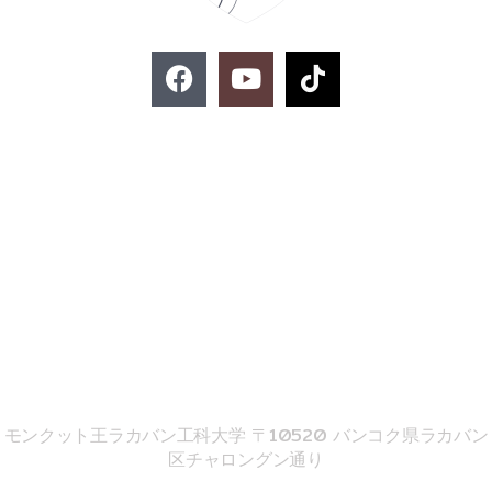
F
Y
T
a
o
i
c
u
k
e
t
t
お問い合わせ
b
u
o
o
b
k
o
e
k
02-329-8197
imse@kmitl.ac.th
音響工学院
モンクット王ラカバン工科大学 〒10520 バンコク県ラカバン
区チャロングン通り