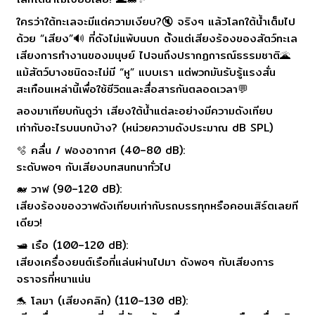
ใครว่าใต้ทะเลจะมีแต่ความเงียบ?🔇 จริงๆ แล้วโลกใต้น้ำเต็มไป
ด้วย “เสียง”🔊 ที่ดังไม่แพ้บนบก ตั้งแต่เสียงร้องของสัตว์ทะเล
เสียงการทำงานของมนุษย์ ไปจนถึงปรากฏการณ์ธรรมชาติ🌋
แม้สัตว์บางชนิดจะไม่มี “หู” แบบเรา แต่พวกมันรับรู้แรงสั่น
สะเทือนเหล่านี้เพื่อใช้ชีวิตและสื่อสารกันตลอดเวลา💬
ลองมาเทียบกันดูว่า เสียงใต้น้ำแต่ละอย่างมีความดังเทียบ
เท่ากับอะไรบนบกบ้าง? (หน่วยความดังประมาณ dB SPL)
🫧 คลื่น / ฟองอากาศ (40–80 dB):
ระดับพอๆ กับเสียงบทสนทนาทั่วไป
🐋 วาฬ (90–120 dB):
เสียงร้องของวาฬดังเทียบเท่ากับรถบรรทุกหรือคอนเสิร์ตเลยที
เดียว!
🛥️ เรือ (100–120 dB):
เสียงเครื่องยนต์เรือที่แล่นผ่านไปมา ดังพอๆ กับเสียงการ
จราจรที่หนาแน่น
🐬 โลมา (เสียงคลิก) (110–130 dB):