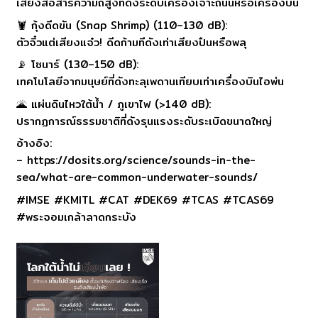
เสียงสื่อสารความถี่สูงที่ดังระดับเครื่องเจาะถนนหรือเครื่องบิน
🦞 กุ้งดีดขัน (Snap Shrimp) (110–130 dB):
ตัวจิ๋วแต่เสียงแจ๋ว! ดีดก้ามทีดังเท่าเสียงปืนหรือพลุ
📡 โซนาร์ (130–150 dB):
เทคโนโลยีจากมนุษย์ที่ดังทะลุเพดานเทียบเท่าเครื่องบินไอพ่น
🌋 แผ่นดินไหวใต้น้ำ / ภูเขาไฟ (>140 dB):
ปรากฏการณ์ธรรมชาติที่ดังรุนแรงระดับระเบิดขนาดใหญ่
อ้างอิง:
– https://dosits.org/science/sounds-in-the-
sea/what-are-common-underwater-sounds/
#IMSE #KMITL #CAT #DEK69 #TCAS #TCAS69
#พระจอมเกล้าลาดกระบัง