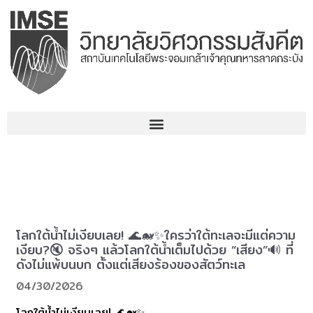
コ
ン
テ
ン
ツ
へ
ス
キ
ッ
プ
โลกใต้น้ำไม่เงียบเลย! 🌊🐋✨ใครว่าใต้ทะเลจะมีแต่ความ
เงียบ?🔇 จริงๆ แล้วโลกใต้น้ำเต็มไปด้วย “เสียง”🔊 ที่
ดังไม่แพ้บนบก ตั้งแต่เสียงร้องของสัตว์ทะเล
04/30/2026
โลกใต้น้ำไม่เงียบเลย! 🌊🐋✨