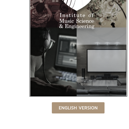
ENGLISH VERSION