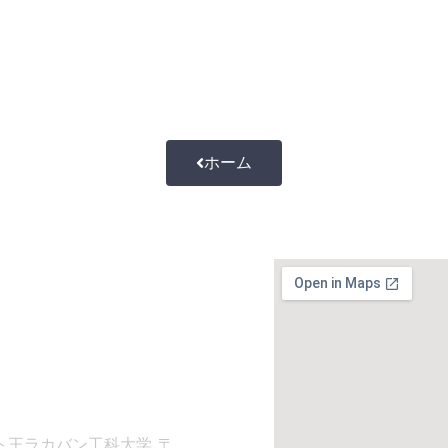
ホーム
せ
-8197
itl.ac.th
院
ト王ラカバン工科大学 〒