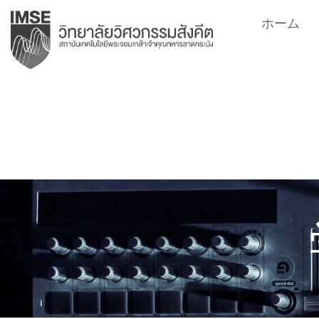
コ
ホーム
ン
テ
ン
ツ
へ
ス
キ
ッ
プ