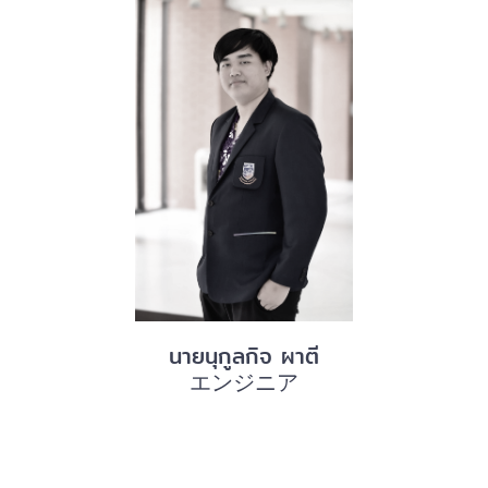
นายนุกูลกิจ ผาตี
エンジニア