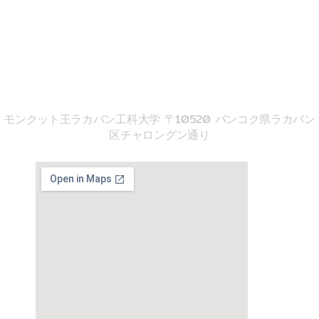
k
02-329-8197
imse@kmitl.ac.th
音響工学院
モンクット王ラカバン工科大学 〒10520 バンコク県ラカバン
区チャロングン通り