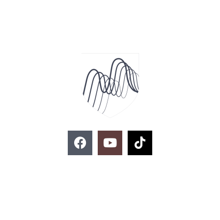
F
Y
T
a
o
i
c
u
k
e
t
t
お問い合わせ
b
u
o
o
b
k
o
e