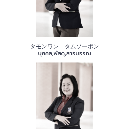
タモンワン タムソーポン
บุคคล,พัสดุ,สารบรรณ