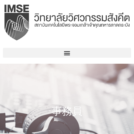
コ
ン
テ
ン
ツ
へ
ス
キ
ッ
プ
事務員