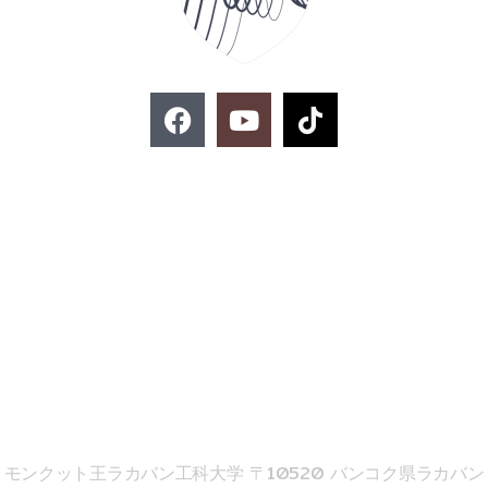
F
Y
T
a
o
i
c
u
k
e
t
t
お問い合わせ
b
u
o
o
b
k
o
e
k
02-329-8197
imse@kmitl.ac.th
音響工学院
モンクット王ラカバン工科大学 〒10520 バンコク県ラカバン