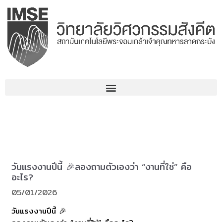
コ
ン
テ
ン
ツ
へ
ス
キ
ッ
プ
วันแรงงานปีนี้ 🎉ลองถามตัวเองว่า “งานที่ใช่” คือ
อะไร?
05/01/2026
วันแรงงานปีนี้ 🎉