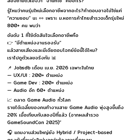
ลองถามตัวเองว่า “งานที่ใช่” คืออะไร?
รู้ไหมว่าคนรุ่นใหม่เลือกอาชีพจากอะไร?คำตอบอาจไม่ใช่แค่
“ความชอบ” นะ 👀 เพราะ ม.หอการค้าไทยสำรวจเด็กรุ่นใหม่
800+ คน พบว่า
อันดับ 1 ที่ใช้ตัดสินใจเลือกอาชีพคือ
👉 “มีตำแหน่งงานรองรับ”
แล้วสายเสียงและมีเดียตอบโจทย์ข้อนี้ได้ไหม?
เราไปดูตัวเลขจริงกัน 📊
📌 Jobsdb เดือน เม.ย. 2026 เฉพาะในไทย
— UX/UI : 200+ ตำแหน่ง
— Game Dev : 200+ ตำแหน่ง
— Audio อีก 60+ ตำแหน่ง
📈 ตลาด Game Audio ทั่วโลก
รายได้เฉลี่ยของคนทำงานสาย Game Audio พุ่งสูงขึ้นถึง
20% เมื่อเทียบกับสองปีที่แล้ว (จากผลสำรวจ
GameSoundCon 2025)”
🎧 แถมงานส่วนใหญ่ยัง Hybrid / Project-based
ตรงกับที่คนรุ่นใหม่บอกว่าต้องการที่สุดเลย