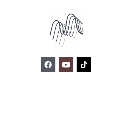
F
Y
T
a
o
i
c
u
k
e
t
t
お問い合わせ
b
u
o
o
b
k
o
e
k
02-329-8197
imse@kmitl.ac.th