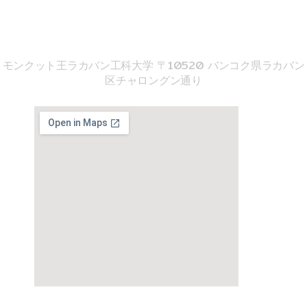
音響工学院
モンクット王ラカバン工科大学 〒10520 バンコク県ラカバン
区チャロングン通り