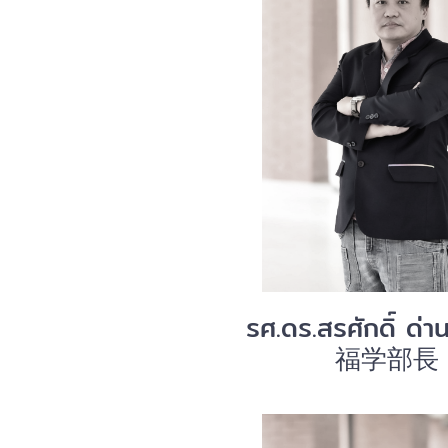
รศ.ดร.​สรศักดิ์ ด่
福学部長