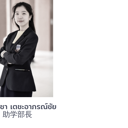
ชา เตชะอาภรณ์ชัย
助学部長