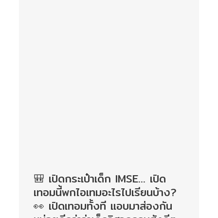
🎒 เปิดกระเป๋าเด็ก IMSE… เปิด
เทอมนี้พกไอเทมอะไรไปเรียนบ้าง?
👀 เปิดเทอมทั้งที แอบมาส่องกัน