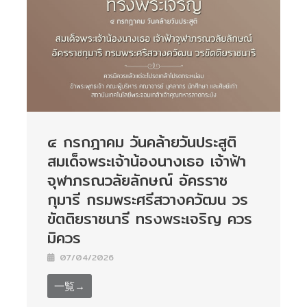
๔ กรกฎาคม วันคล้ายวันประสูติ
สมเด็จพระเจ้าน้องนางเธอ เจ้าฟ้า
จุฬาภรณวลัยลักษณ์ อัครราช
กุมารี กรมพระศรีสวางควัฒน วร
ขัตติยราชนารี ทรงพระเจริญ ควร
มิควร
07/04/2026
一覧→