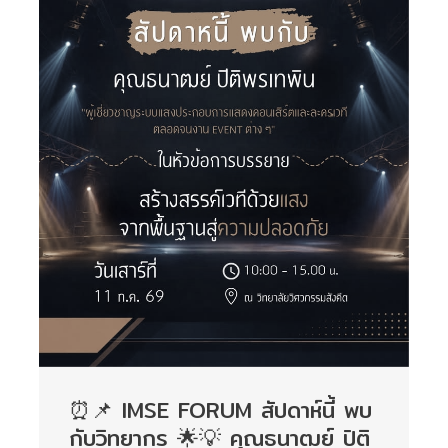
⏰📌 IMSE FORUM สัปดาห์นี้ พบ
กับวิทยากร 🌟💡 คุณธนาฒย์ ปิติ