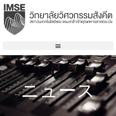
コ
ン
テ
ン
ツ
へ
ス
キ
ッ
プ
ニュース