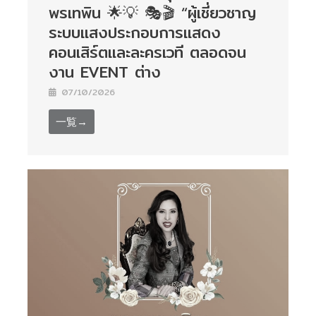
พรเทพิน 🌟💡 🎭🎬 “ผู้เชี่ยวชาญ
ระบบแสงประกอบการแสดง
คอนเสิร์ตและละครเวที ตลอดจน
งาน EVENT ต่าง
07/10/2026
一覧→