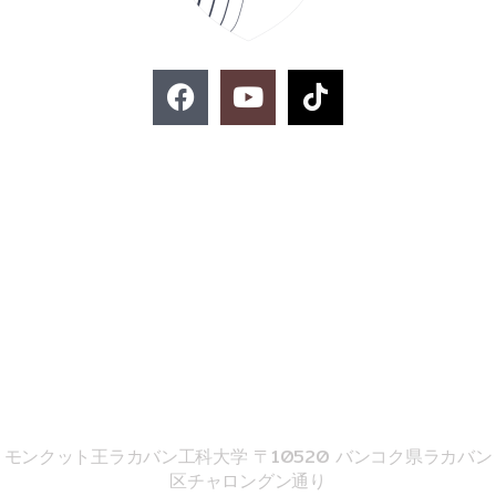
F
Y
T
a
o
i
c
u
k
e
t
t
お問い合わせ
b
u
o
o
b
k
o
e
k
02-329-8197
imse@kmitl.ac.th
音響工学院
モンクット王ラカバン工科大学 〒10520 バンコク県ラカバン
区チャロングン通り