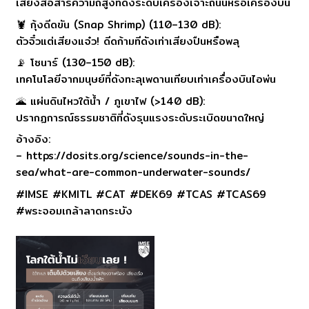
เสียงสื่อสารความถี่สูงที่ดังระดับเครื่องเจาะถนนหรือเครื่องบิน
🦞 กุ้งดีดขัน (Snap Shrimp) (110–130 dB):
ตัวจิ๋วแต่เสียงแจ๋ว! ดีดก้ามทีดังเท่าเสียงปืนหรือพลุ
📡 โซนาร์ (130–150 dB):
เทคโนโลยีจากมนุษย์ที่ดังทะลุเพดานเทียบเท่าเครื่องบินไอพ่น
🌋 แผ่นดินไหวใต้น้ำ / ภูเขาไฟ (>140 dB):
ปรากฏการณ์ธรรมชาติที่ดังรุนแรงระดับระเบิดขนาดใหญ่
อ้างอิง:
– https://dosits.org/science/sounds-in-the-
sea/what-are-common-underwater-sounds/
#IMSE #KMITL #CAT #DEK69 #TCAS #TCAS69
#พระจอมเกล้าลาดกระบัง