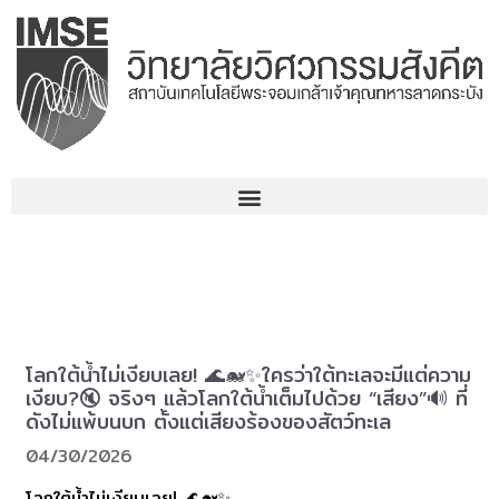
Skip
to
content
โลกใต้น้ำไม่เงียบเลย! 🌊🐋✨ใครว่าใต้ทะเลจะมีแต่ความ
เงียบ?🔇 จริงๆ แล้วโลกใต้น้ำเต็มไปด้วย “เสียง”🔊 ที่
ดังไม่แพ้บนบก ตั้งแต่เสียงร้องของสัตว์ทะเล
04/30/2026
โลกใต้น้ำไม่เงียบเลย! 🌊🐋✨