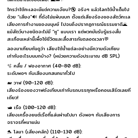
ใครว่าใต้ทะเลจะมีแต่ความเงียบ?🔇 จริงๆ แล้วโลกใต้น้ำเต็มไป
ด้วย “เสียง”🔊 ที่ดังไม่แพ้บนบก ตั้งแต่เสียงร้องของสัตว์ทะเล
เสียงการทำงานของมนุษย์ ไปจนถึงปรากฏการณ์ธรรมชาติ🌋
แม้สัตว์บางชนิดจะไม่มี “หู” แบบเรา แต่พวกมันรับรู้แรงสั่น
สะเทือนเหล่านี้เพื่อใช้ชีวิตและสื่อสารกันตลอดเวลา💬
ลองมาเทียบกันดูว่า เสียงใต้น้ำแต่ละอย่างมีความดังเทียบ
เท่ากับอะไรบนบกบ้าง? (หน่วยความดังประมาณ dB SPL)
🫧 คลื่น / ฟองอากาศ (40–80 dB):
ระดับพอๆ กับเสียงบทสนทนาทั่วไป
🐋 วาฬ (90–120 dB):
เสียงร้องของวาฬดังเทียบเท่ากับรถบรรทุกหรือคอนเสิร์ตเลยที
เดียว!
🛥️ เรือ (100–120 dB):
เสียงเครื่องยนต์เรือที่แล่นผ่านไปมา ดังพอๆ กับเสียงการ
จราจรที่หนาแน่น
🐬 โลมา (เสียงคลิก) (110–130 dB):