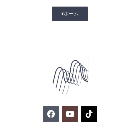
ホーム
F
Y
T
a
o
i
c
u
k
e
t
t
お問い合わせ