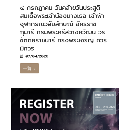
๔ กรกฎาคม วันคล้ายวันประสูติ
สมเด็จพระเจ้าน้องนางเธอ เจ้าฟ้า
จุฬาภรณวลัยลักษณ์ อัครราช
กุมารี กรมพระศรีสวางควัฒน วร
ขัตติยราชนารี ทรงพระเจริญ ควร
มิควร
07/04/2026
一覧→