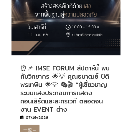
⏰📌 IMSE FORUM สัปดาห์นี้ พบ
กับวิทยากร 🌟💡 คุณธนาฒย์ ปิติ
พรเทพิน 🌟💡 🎭🎬 “ผู้เชี่ยวชาญ
ระบบแสงประกอบการแสดง
คอนเสิร์ตและละครเวที ตลอดจน
งาน EVENT ต่าง
07/10/2026
一覧→