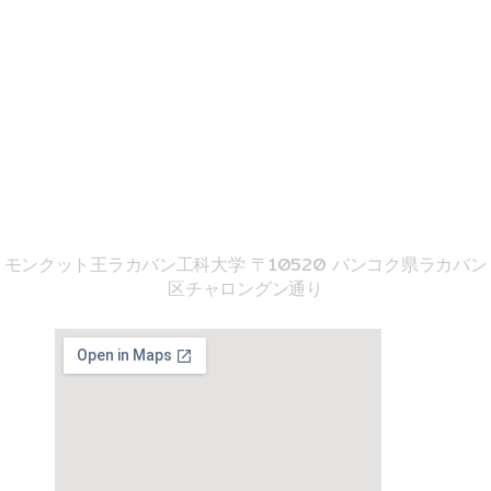
b
u
o
o
b
k
o
e
k
02-329-8197
imse@kmitl.ac.th
音響工学院
モンクット王ラカバン工科大学 〒10520 バンコク県ラカバン
区チャロングン通り