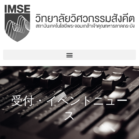
コ
ン
テ
ン
ツ
へ
ス
キ
ッ
プ
受付・イベントニュー
ス