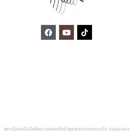
F
Y
T
a
o
i
c
u
k
e
t
t
ติดต่อสอบถาม
b
u
o
o
b
k
o
e
k
02-329-8197
imse@kmitl.ac.th
วิทยาลัยวิศวกรรมสังคีต
สถาบันเทคโนโลยีพระจอมเกล้าเจ้าคุณทหารลาดกระบัง ถนนฉลอง