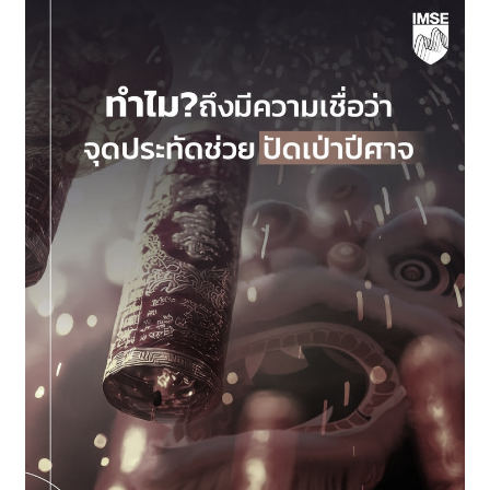
แค่
“เสียง
ดัง
รอบ
ตัว”
แต่
คือ
เสียง
ที่
ทำให้
เรา
รู้สึก
เหมือน
อยู่
ใน
เหตุการณ์
จริง
🎬
แล้ว