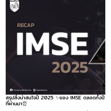
จาก
รัฐบาล
ญี่ปุ่น​
ไป
ศึกษา
ต่อ
ที่
Waseda​
University
ถือ
เป็น
นักศึกษา​
overseas
คน
ที่​
สรุปสิ่งน่าสนใจปี 2025 ✨ของ IMSE ตลอดทั้งปี
สรุป
2
ที่ผ่านมา⏰
สิ่ง
ของ
น่า
วิทยาลัย