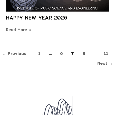
HAPPY NEW YEAR 2026
Happy
New
Read More »
Year
2026
←
Previous
1
…
6
7
8
…
11
Next
→