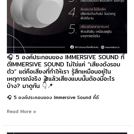
ปี
ที่
แล้ว
🎧 5 องค์ประกอบของ IMMERSIVE SOUND ที่
🎧
ดีIMMERSIVE SOUND ไม่ใช่แค่ “เสียงดังรอบ
5
ตัว” แต่คือเสียงที่ทำให้เรา รู้สึกเหมือนอยู่ใน
องค์
เหตุการณ์จริง 🎬แล้วเสียงแบบนั้นต้องมีอะไร
ประกอบ
บ้าง? มาดูกัน 👇📍
ของ
Immersive
🎧 5 องค์ประกอบของ Immersive Sound ที่ดี
Sound
ที่
Read More »
ดีImmersive
Sound
ไม่ใช่