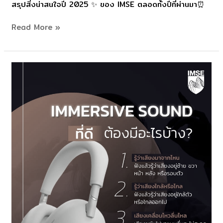
สรุปสิ่งน่าสนใจปี 2025 ✨ ของ IMSE ตลอดทั้งปีที่ผ่านมา⏰
สนใจ
วิศวกรรม
ปี
สังคีต​
Read More »
2025
ที่
✨ของ
ได้
IMSE
ทุน
ตลอด
นี้​
ทั้ง
หลัง
ปี
จาก​
ที่
นางสาว​
ผ่าน
นง
มา
นภัส
⏰
(เอ็มม่า)
ได้
รับ
ทุน
การ
ศึกษา​
เมื่อ