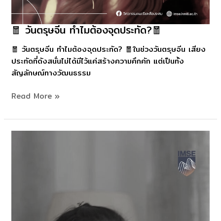
เสียง
แบบ
🧧 วันตรุษจีน ทำไมต้องจุดประทัด?🧧
🧧
นั้น
วัน
ต้อง
🧧 วันตรุษจีน ทำไมต้องจุดประทัด? 🧧ในช่วงวันตรุษจีน เสียง
ตรุษ
มี
ประทัดที่ดังสนั่นไม่ได้มีไว้แค่สร้างความคึกคัก แต่เป็นทั้ง
จีน
อะไร
สัญลักษณ์ทางวัฒนธรรม
ทำไม
บ้าง?
ต้อง
มา
Read More »
จุด
ดู
ประทัด?
กัน
🧧
👇
📍