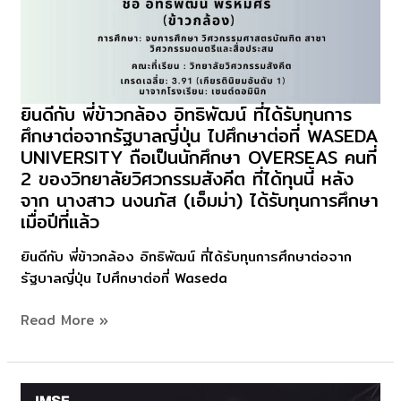
ก่อน!
KMITL
EXPO
2026
From
ยินดีกับ​ พี่ข้าวกล้อง​ อิทธิพัฒน์ ที่ได้รับทุนการ
ยินดี
Lab
ศึกษาต่อจากรัฐบาลญี่ปุ่น​ ไปศึกษาต่อที่ WASEDA​
กับ​
To
​UNIVERSITY ถือเป็นนักศึกษา​ OVERSEAS คนที่​
พี่
Life
2 ของวิทยาลัยวิศวกรรมสังคีต​ ที่ได้ทุนนี้​ หลัง
ข้าว
จาก​ นางสาว​ นงนภัส (เอ็มม่า) ได้รับทุนการศึกษา​
กล้อง​
เมื่อปีที่แล้ว
อิทธิ
พัฒน์
ยินดีกับ​ พี่ข้าวกล้อง​ อิทธิพัฒน์ ที่ได้รับทุนการศึกษาต่อจาก
ที่
รัฐบาลญี่ปุ่น​ ไปศึกษาต่อที่ Waseda​
ได้
รับ
Read More »
ทุน
การ
ศึกษา
ต่อ