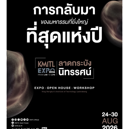
ผ่าน
การ
เข้า
ร่วม
Global
Game
Jam
ณ
มหาวิทยาลัย
ธุรกิจ
บัณฑิตย์
เวที
การ
แข่งขัน
สร้างสรรค์
เกม
ระดับ
นานาชาติ