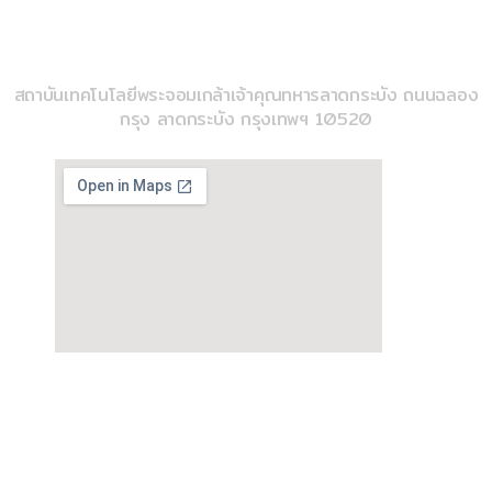
วิทยาลัยวิศวกรรมสังคีต
สถาบันเทคโนโลยีพระจอมเกล้าเจ้าคุณทหารลาดกระบัง ถนนฉลอง
กรุง ลาดกระบัง กรุงเทพฯ 10520