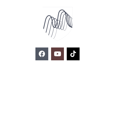
F
Y
T
a
o
i
c
u
k
e
t
t
ติดต่อสอบถาม
b
u
o
o
b
k
o
e
k
02-329-8197
imse@kmitl.ac.th