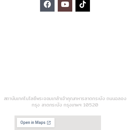
F
Y
T
a
o
i
c
u
k
e
t
t
ติดต่อสอบถาม
b
u
o
o
b
k
o
e
k
02-329-8197
imse@kmitl.ac.th
วิทยาลัยวิศวกรรมสังคีต
สถาบันเทคโนโลยีพระจอมเกล้าเจ้าคุณทหารลาดกระบัง ถนนฉลอง
กรุง ลาดกระบัง กรุงเทพฯ 10520