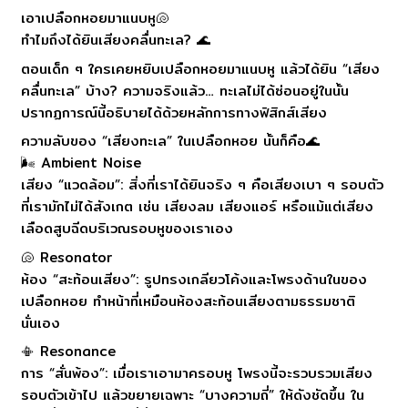
เอาเปลือกหอยมาแนบหู🐚
ทำไมถึงได้ยินเสียงคลื่นทะเล? 🌊
ตอนเด็ก ๆ ใครเคยหยิบเปลือกหอยมาแนบหู แล้วได้ยิน “เสียง
คลื่นทะเล” บ้าง? ความจริงแล้ว… ทะเลไม่ได้ซ่อนอยู่ในนั้น
ปรากฏการณ์นี้อธิบายได้ด้วยหลักการทางฟิสิกส์เสียง
ความลับของ “เสียงทะเล” ในเปลือกหอย นั้นก็คือ🌊
🌬️ Ambient Noise
เสียง “แวดล้อม”: สิ่งที่เราได้ยินจริง ๆ คือเสียงเบา ๆ รอบตัว
ที่เรามักไม่ได้สังเกต เช่น เสียงลม เสียงแอร์ หรือแม้แต่เสียง
เลือดสูบฉีดบริเวณรอบหูของเราเอง
🐚 Resonator
ห้อง “สะท้อนเสียง”: รูปทรงเกลียวโค้งและโพรงด้านในของ
เปลือกหอย ทำหน้าที่เหมือนห้องสะท้อนเสียงตามธรรมชาติ
นั่นเอง
📳 Resonance
การ “สั่นพ้อง”: เมื่อเราเอามาครอบหู โพรงนี้จะรวบรวมเสียง
รอบตัวเข้าไป แล้วขยายเฉพาะ “บางความถี่” ให้ดังชัดขึ้น ใน