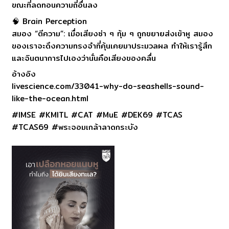
ขณะที่ลดทอนความถี่อื่นลง
🧠 Brain Perception
สมอง “ตีความ”: เมื่อเสียงซ่า ๆ ทุ้ม ๆ ถูกขยายส่งเข้าหู สมอง
ของเราจะดึงความทรงจำที่คุ้นเคยมาประมวลผล ทำให้เรารู้สึก
และจินตนาการไปเองว่านั่นคือเสียงของคลื่น
อ้างอิง
livescience.com/33041-why-do-seashells-sound-
like-the-ocean.html
#IMSE #KMITL #CAT #MuE #DEK69 #TCAS
#TCAS69 #พระจอมเกล้าลาดกระบัง