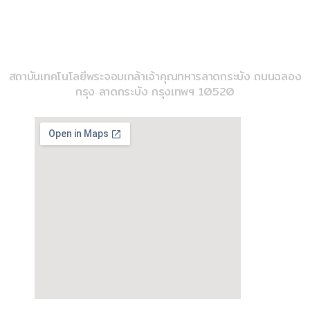
imse@kmitl.ac.th
วิทยาลัยวิศวกรรมสังคีต
สถาบันเทคโนโลยีพระจอมเกล้าเจ้าคุณทหารลาดกระบัง ถนนฉลอง
กรุง ลาดกระบัง กรุงเทพฯ 10520