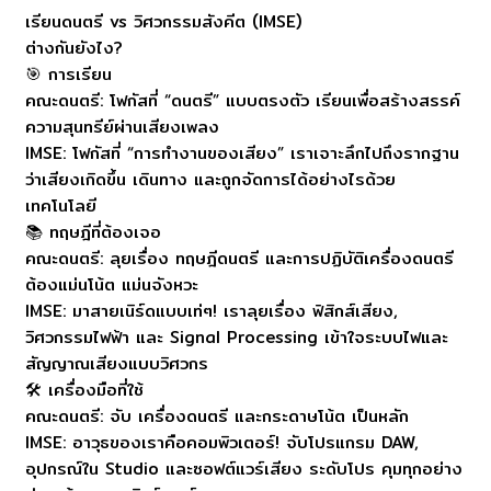
เรียนดนตรี vs วิศวกรรมสังคีต (IMSE)
ต่างกันยังไง?
🎯 การเรียน
คณะดนตรี: โฟกัสที่ “ดนตรี” แบบตรงตัว เรียนเพื่อสร้างสรรค์
ความสุนทรีย์ผ่านเสียงเพลง
IMSE: โฟกัสที่ “การทำงานของเสียง” เราเจาะลึกไปถึงรากฐาน
ว่าเสียงเกิดขึ้น เดินทาง และถูกจัดการได้อย่างไรด้วย
เทคโนโลยี
📚 ทฤษฎีที่ต้องเจอ
คณะดนตรี: ลุยเรื่อง ทฤษฎีดนตรี และการปฏิบัติเครื่องดนตรี
ต้องแม่นโน้ต แม่นจังหวะ
IMSE: มาสายเนิร์ดแบบเท่ๆ! เราลุยเรื่อง ฟิสิกส์เสียง,
วิศวกรรมไฟฟ้า และ Signal Processing เข้าใจระบบไฟและ
สัญญาณเสียงแบบวิศวกร
🛠️ เครื่องมือที่ใช้
คณะดนตรี: จับ เครื่องดนตรี และกระดาษโน้ต เป็นหลัก
IMSE: อาวุธของเราคือคอมพิวเตอร์! จับโปรแกรม DAW,
อุปกรณ์ใน Studio และซอฟต์แวร์เสียง ระดับโปร คุมทุกอย่าง