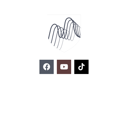
F
Y
T
a
o
i
c
u
k
e
t
t
ติดต่อสอบถาม
b
u
o
o
b
k
o
e
k
02-329-8197