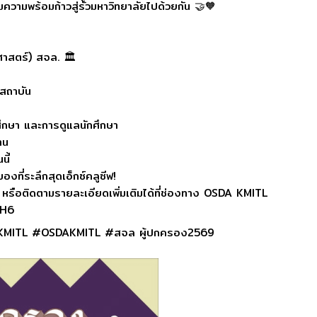
มความพร้อมก้าวสู่รั้วมหาวิทยาลัยไปด้วยกัน 🤝🧡
าสตร์) สจล. 🏛️
์สถาบัน
ึกษา และการดูแลนักศึกษา
าน
นี้
งที่ระลึกสุดเอ็กซ์คลูซีฟ!
รือติดตามรายละเอียดเพิ่มเติมได้ที่ช่องทาง OSDA KMITL
ZH6
 #KMITL #OSDAKMITL #สจล ผู้ปกครอง2569