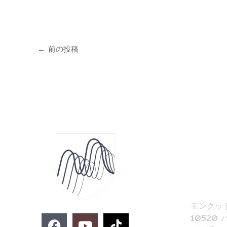
←
前の投稿
お問い合わ
02-329
imse@km
音響工学
モンクッ
F
Y
T
10520