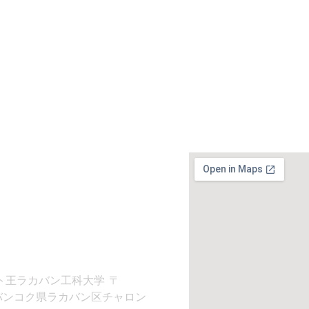
せ
-8197
itl.ac.th
院
ト王ラカバン工科大学 〒
 バンコク県ラカバン区チャロン