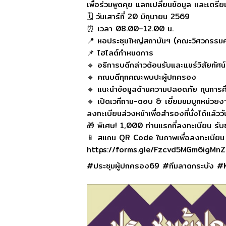
เพื่อร่วมพูดคุย แลกเปลี่ยนข้อมูล และเตรีย
🗓 วันเสาร์ที่ 20 มิถุนายน 2569
⏰ เวลา 08.00–12.00 น.
📍 หอประชุมใหญ่สถาบันฯ (คณะวิศวกรรมศ
📌 ไฮไลต์กำหนดการ
🔹 อธิการบดีกล่าวต้อนรับและแชร์วิสัยทัศน
🔹 คณบดีทุกคณะพบปะผู้ปกครอง
🔹 แนะนำข้อมูลด้านความปลอดภัย ทุนการศ
🔹 เปิดเวทีถาม-ตอบ & เยี่ยมชมบูทหน่วยง
ลงทะเบียนล่วงหน้าเพื่อสำรองที่นั่งได้แล้ววัน
🎁 พิเศษ! 1,000 ท่านแรกที่ลงทะเบียน รับขอ
📱 สแกน QR Code ในภาพเพื่อลงทะเบียน ห
https://forms.gle/Fzcvd5MGm6igMn
#ประชุมผู้ปกครอง69 #ทีมลาดกระบัง