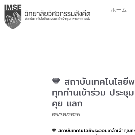
コ
ホーム
ン
テ
ン
ツ
へ
ス
キ
ッ
プ
🧡 สถาบันเทคโนโลยีพ
ทุกท่านเข้าร่วม ประช
คุย แลก
05/30/2026
🧡 สถาบันเทคโนโลยีพระจอมเกล้าเจ้าคุณทห