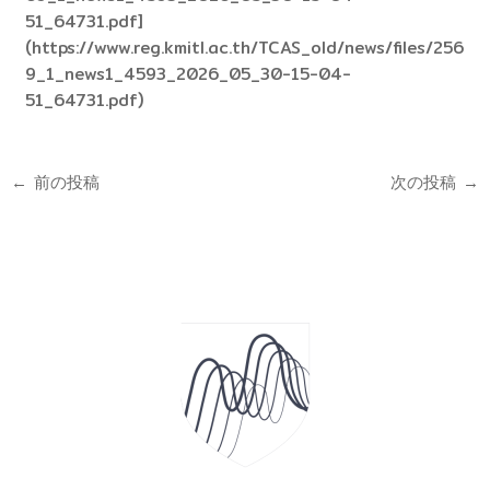
51_64731.pdf]
(https://www.reg.kmitl.ac.th/TCAS_old/news/files/256
9_1_news1_4593_2026_05_30-15-04-
51_64731.pdf)
←
前の投稿
次の投稿
→