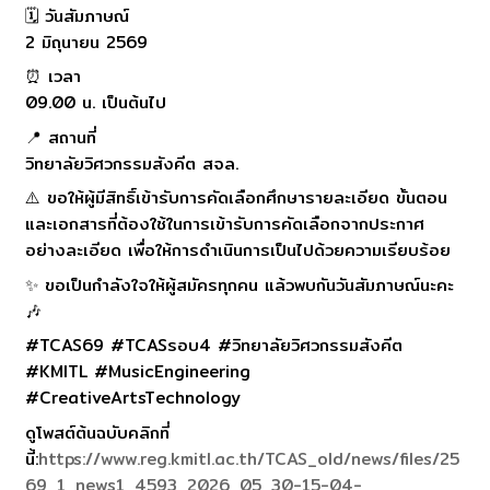
🗓 วันสัมภาษณ์
2 มิถุนายน 2569
⏰ เวลา
09.00 น. เป็นต้นไป
📍 สถานที่
วิทยาลัยวิศวกรรมสังคีต สจล.
⚠️ ขอให้ผู้มีสิทธิ์เข้ารับการคัดเลือกศึกษารายละเอียด ขั้นตอน
และเอกสารที่ต้องใช้ในการเข้ารับการคัดเลือกจากประกาศ
อย่างละเอียด เพื่อให้การดำเนินการเป็นไปด้วยความเรียบร้อย
✨ ขอเป็นกำลังใจให้ผู้สมัครทุกคน แล้วพบกันวันสัมภาษณ์นะคะ
🎶
#TCAS69 #TCASรอบ4 #วิทยาลัยวิศวกรรมสังคีต
#KMITL #MusicEngineering
#CreativeArtsTechnology
ดูโพสต์ต้นฉบับคลิกที่
นี้:
https://www.reg.kmitl.ac.th/TCAS_old/news/files/25
69_1_news1_4593_2026_05_30-15-04-