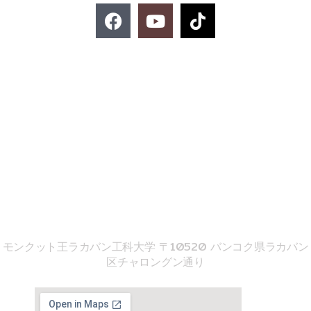
F
Y
T
a
o
i
c
u
k
e
t
t
お問い合わせ
b
u
o
o
b
k
o
e
k
02-329-8197
imse@kmitl.ac.th
音響工学院
モンクット王ラカバン工科大学 〒10520 バンコク県ラカバン
区チャロングン通り