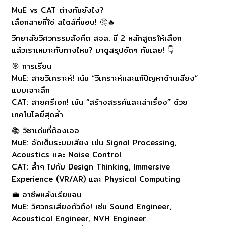
MuE vs CAT ต่างกันยังไง?
เลือกสายที่ใช่ สไตล์ที่ชอบ! 🤔🔥
วิทยาลัยวิศวกรรมสังคีต สจล. มี 2 หลักสูตรให้เลือก
แล้วเราเหมาะกับทางไหน? มาดูสรุปชัดๆ กันเลย! 👇
🎯 การเรียน
MuE: สายวิเคราะห์! เน้น “วิเคราะห์และแก้ปัญหาด้านเสียง”
แบบเจาะลึก
CAT: สายครีเอท! เน้น “สร้างสรรค์และเล่าเรื่อง” ด้วย
เทคโนโลยีสุดล้ำ
📚 วิชาเด่นที่ต้องเจอ
MuE: จัดเต็มระบบเสียง เช่น Signal Processing,
Acoustics และ Noise Control
CAT: ล้ำๆ ไปกับ Design Thinking, Immersive
Experience (VR/AR) และ Physical Computing
💼 อาชีพหลังเรียนจบ
MuE: วิศวกรเสียงตัวตึง! เช่น Sound Engineer,
Acoustical Engineer, NVH Engineer