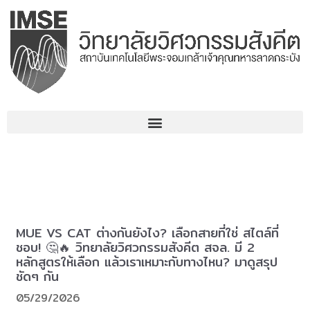
コ
ン
テ
ン
ツ
へ
ス
キ
ッ
プ
MUE VS CAT ต่างกันยังไง? เลือกสายที่ใช่ สไตล์ที่
ชอบ! 🤔🔥 วิทยาลัยวิศวกรรมสังคีต สจล. มี 2
หลักสูตรให้เลือก แล้วเราเหมาะกับทางไหน? มาดูสรุป
ชัดๆ กัน
05/29/2026