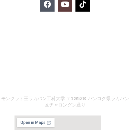
F
Y
T
a
o
i
c
u
k
e
t
t
お問い合わせ
b
u
o
o
b
k
o
e
k
02-329-8197
imse@kmitl.ac.th
音響工学院
モンクット王ラカバン工科大学 〒10520 バンコク県ラカバン
区チャロングン通り