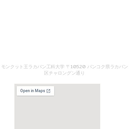
o
b
k
o
e
k
02-329-8197
imse@kmitl.ac.th
音響工学院
モンクット王ラカバン工科大学 〒10520 バンコク県ラカバン
区チャロングン通り