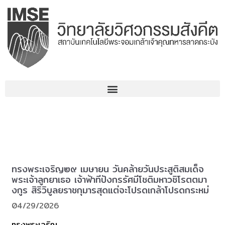
コ
ン
テ
ン
ツ
へ
ス
キ
ッ
プ
ทรงพระเจริญ๒๙ เมษายน วันคล้ายวันประสูติสมเด็จ
พระเจ้าลูกยาเธอ เจ้าฟ้าทีปังกรรัศมีโชติมหาวชิโรตตมา
งกูร สิริวิบูลยราชกุมารสุดแต่จะโปรดเกล้าโปรดกระหม่
04/29/2026
ทรงพระเจริญ