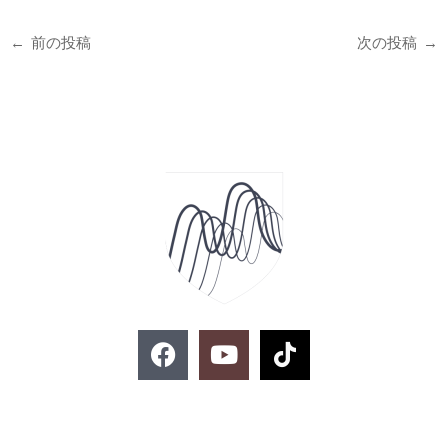
←
前の投稿
次の投稿
→
F
Y
T
a
o
i
c
u
k
e
t
t
お問い合わせ
b
u
o