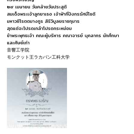
๒๙ เมษายน วันคล้ายวันประสูติ
สมเด็จพระเจ้าลูกยาเธอ เจ้าฟ้าทีปังกรรัศมีโชติ
มหาวชิโรตตมางกูร สิริวิบูลยราชกุมาร
สุดแต่จะโปรดเกล้าโปรดกระหม่อม
ข้าพระพุทธเจ้า คณะผู้บริหาร คณาจารย์ บุคลากร นักศึกษา
และศิษย์เก่า
音響工学院
モンクット王ラカバン工科大学