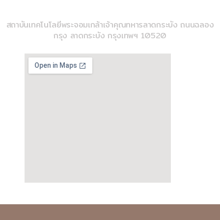
วิทยาลัยวิศวกรรมสังคีต
สถาบันเทคโนโลยีพระจอมเกล้าเจ้าคุณทหารลาดกระบัง ถนนฉลอง
กรุง ลาดกระบัง กรุงเทพฯ 10520