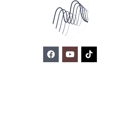
F
Y
T
a
o
i
c
u
k
e
t
t
ติดต่อสอบถาม
b
u
o
o
b
k
o
e
k
02-329-8197
imse@kmitl.ac.th