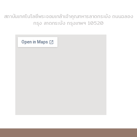
วิทยาลัยวิศวกรรมสังคีต
สถาบันเทคโนโลยีพระจอมเกล้าเจ้าคุณทหารลาดกระบัง ถนนฉลอง
กรุง ลาดกระบัง กรุงเทพฯ 10520