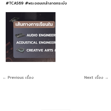
#TCAS69 #พระจอมเกล้าลาดกระบัง
←
Previous เรื่อง
Next เรื่อง
→