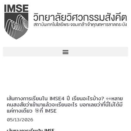
Skip
to
content
เส้นทางการเรียนใน IMSE4 ปี เรียนอะไรบ้าง? 👀หลาย
คนสงสัยว่าเข้ามาแล้วจะเรียนอะไร บอกเลยว่าที่นี่ไม่ได้มี
แค่ทางเดียว 🎯ที่ IMSE
05/13/2026
เส้นทางการเรียนใน IMSE