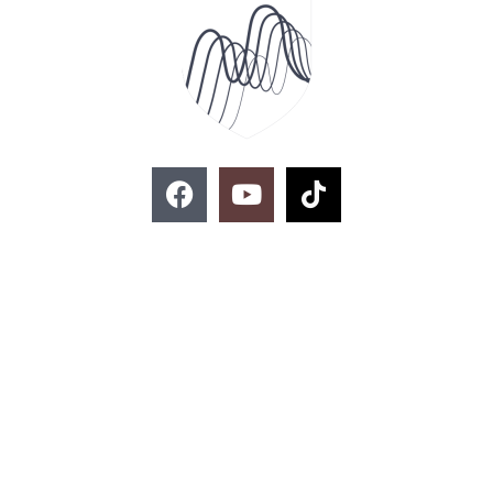
F
Y
T
a
o
i
c
u
k
e
t
t
ติดต่อสอบถาม
b
u
o
o
b
k
o
e
k
02-329-8197
imse@kmitl.ac.th