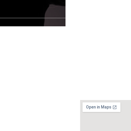
ม
-8197