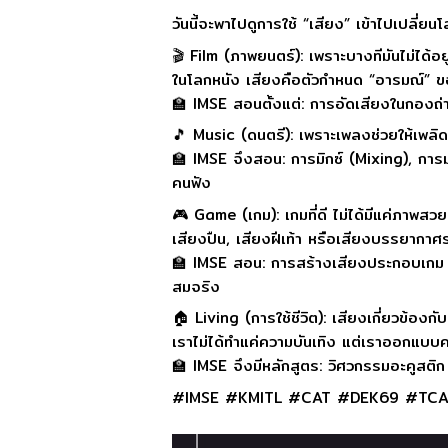
วันนี้จะพาไปดูการใช้ “เสียง” เข้าไปเปลี่ยน
🎬 Film (ภาพยนตร์): เพราะบางทีมันไม่ได้อยู่
ในโลกหนัง เสียงคือตัวกำหนด “อารมณ์” ข
🏫 IMSE สอนตั้งแต่: การอัดเสียงในกองถ่
🎵 Music (ดนตรี): เพราะเพลงช่วยให้เพลิด
🏫 IMSE จึงสอน: การมิกซ์ (Mixing), การ
คนฟัง
🎮 Game (เกม): เกมที่ดี ไม่ได้มีแค่ภาพสวย 
เสียงปืน, เสียงฝีเท้า หรือเสียงบรรยากาศร
🏫 IMSE สอน: การสร้างเสียงประกอบเกม 
สมจริง
🏠 Living (การใช้ชีวิต): เสียงเกี่ยวข้องกั
เราไม่ได้ทำแค่ความบันเทิง แต่เราออกแบบ
🏫 IMSE จึงมีหลักสูตร: วิศวกรรมอะคูสติ
#IMSE #KMITL #CAT #DEK69 #TCAS