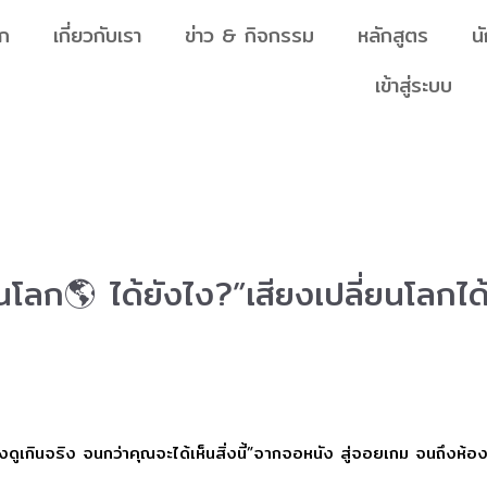
ัก
เกี่ยวกับเรา
ข่าว & กิจกรรม
หลักสูตร
น
เข้าสู่ระบบ
นโลก🌎 ได้ยังไง?”เสียงเปลี่ยนโลกได
งดูเกินจริง จนกว่าคุณจะได้เห็นสิ่งนี้”จากจอหนัง สู่จอยเกม จนถึงห้