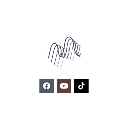
F
Y
T
a
o
i
c
u
k
e
t
t
ติดต่อสอบถาม
b
u
o
o
b
k
o
e