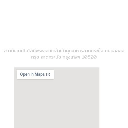
k
02-329-8197
imse@kmitl.ac.th
วิทยาลัยวิศวกรรมสังคีต
สถาบันเทคโนโลยีพระจอมเกล้าเจ้าคุณทหารลาดกระบัง ถนนฉลอง
กรุง ลาดกระบัง กรุงเทพฯ 10520