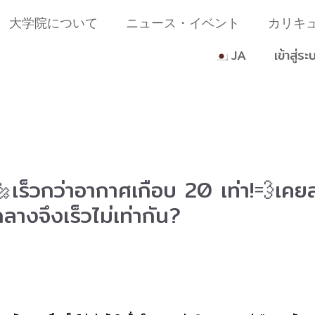
大学院について
ニュース・イベント
カリキ
JA
เข้าสู่ระ
 🔩เร็วกว่าอากาศเกือบ 20 เท่า!💨เคย
างจึงเร็วไม่เท่ากัน?