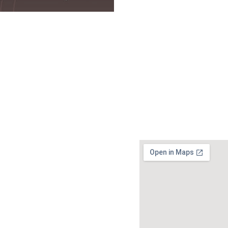
せ
-8197
itl.ac.th
院