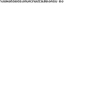
ลางมีผลโดยตรงกับความเร็วเสียงครับ ยิ่ง