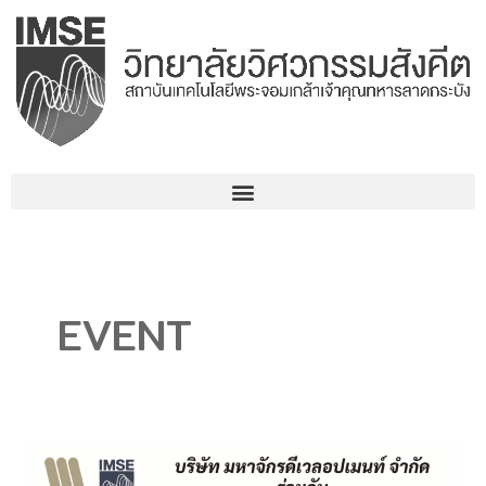
コ
ン
テ
ン
ツ
へ
ス
キ
ッ
プ
EVENT