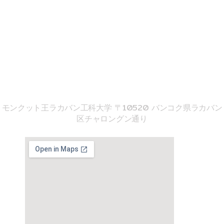
o
b
k
o
e
k
02-329-8197
imse@kmitl.ac.th
音響工学院
モンクット王ラカバン工科大学 〒10520 バンコク県ラカバン
区チャロングン通り