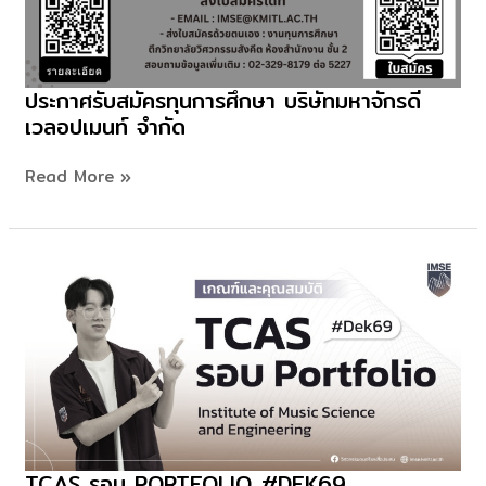
ประกาศรับสมัครทุนการศึกษา บริษัทมหาจักรดี
ประกาศ
เวลอปเมนท์ จำกัด
รับ
สมัคร
Read More »
ทุน
การ
ศึกษา
บริษัท
มหา
จัก
รดี
เวลอป
เม
นท์
จำกัด
TCAS รอบ PORTFOLIO #DEK69
TCAS