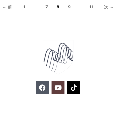
ความ
←
前
1
…
7
8
9
…
11
次
→
สามารถ
พิเศษ
F
Y
T
a
o
i
c
u
k
e
t
t
お問い合わせ
b
u
o