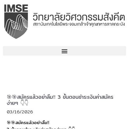
コ
ン
テ
ン
ツ
へ
ス
キ
ッ
プ
🎯🎯สมัครแล้วอย่าลืม‼️ 3 ขั้นตอนชำระเงินค่าสมัคร
ง่ายๆ 👇👇
03/16/2026
🎯🎯สมัครแล้วอย่าลืม‼️