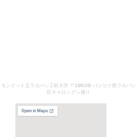
e
t
t
お問い合わせ
b
u
o
o
b
k
o
e
k
02-329-8197
imse@kmitl.ac.th
音響工学院
モンクット王ラカバン工科大学 〒10520 バンコク県ラカバン
区チャロングン通り