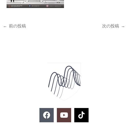
←
前の投稿
次の投稿
→
F
Y
T
a
o
i
c
u
k