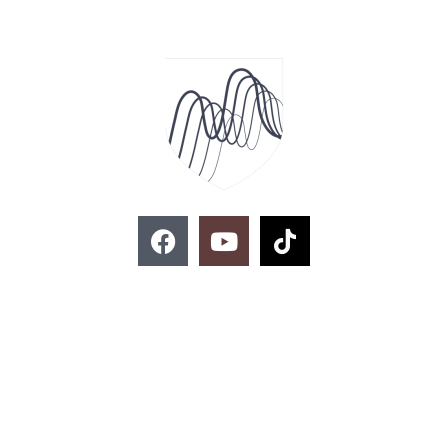
F
Y
T
a
o
i
c
u
k
e
t
t
ติดต่อสอบถาม
b
u
o
o
b
k
o
e
k
02-329-8197