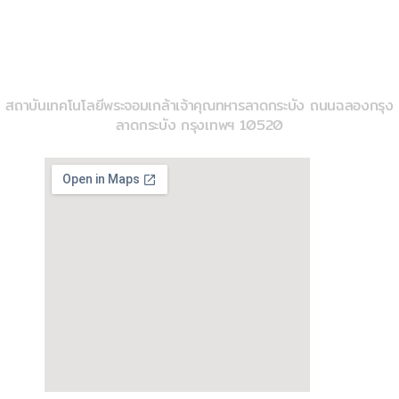
imse@kmitl.ac.th
วิทยาลัยวิศวกรรมสังคีต
สถาบันเทคโนโลยีพระจอมเกล้าเจ้าคุณทหารลาดกระบัง ถนนฉลองกรุง
ลาดกระบัง กรุงเทพฯ 10520