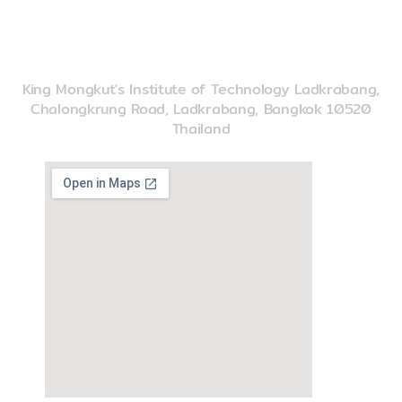
imse@kmitl.ac.th
INSTITUTE OF MUSIC SCIENCE AND ENGINEERING
King Mongkut's Institute of Technology Ladkrabang,
Chalongkrung Road, Ladkrabang, Bangkok 10520
Thailand