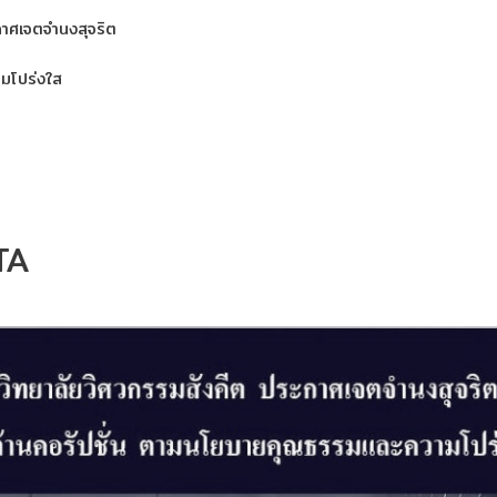
กาศเจตจำนงสุจริต
ามโปร่งใส
TA