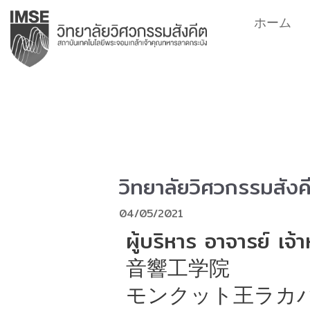
コ
ホーム
ン
テ
ン
ツ
へ
ス
キ
ッ
プ
วิทยาลัยวิศวกรรมสังค
04/05/2021
ผู้บริหาร อาจารย์ เจ้า
音響工学院
モンクット王ラカ