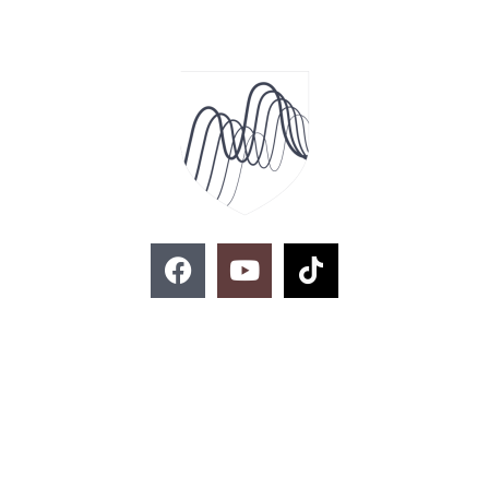
F
Y
T
a
o
i
c
u
k
e
t
t
お問い合わせ
b
u
o
o
b
k
o
e
k
02-329-8197