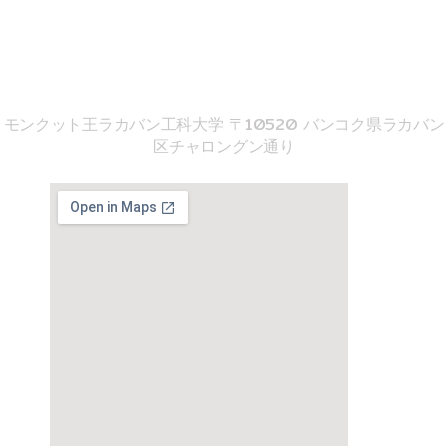
imse@kmitl.ac.th
音響工学院
モンクット王ラカバン工科大学 〒10520 バンコク県ラカバン
区チャロングン通り