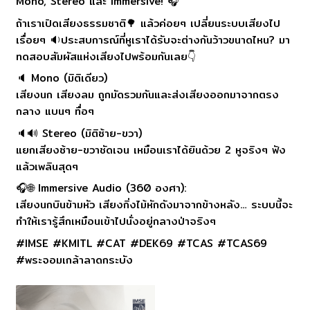
Mono, Stereo และ Immersive! 🎧
ถ้าเราเปิดเสียงธรรมชาติ🌳 แล้วค่อยๆ เปลี่ยนระบบเสียงไป
เรื่อยๆ 🔉ประสบการณ์ที่หูเราได้รับจะต่างกันว้าวขนาดไหน? มา
ทดสอบสัมผัสแห่งเสียงไปพร้อมกันเลย👇
🔈 Mono (มิติเดียว)
เสียงนก เสียงลม ถูกมัดรวมกันและส่งเสียงออกมาจากตรง
กลาง แบนๆ ทื่อๆ
🔈🔊 Stereo (มิติซ้าย-ขวา)
แยกเสียงซ้าย-ขวาชัดเจน เหมือนเราได้ยินด้วย 2 หูจริงๆ ฟัง
แล้วเพลินสุดๆ
🎧🌐 Immersive Audio (360 องศา):
เสียงนกบินข้ามหัว เสียงกิ่งไม้หักดังมาจากข้างหลัง… ระบบนี้จะ
ทำให้เรารู้สึกเหมือนเข้าไปนั่งอยู่กลางป่าจริงๆ
#IMSE #KMITL #CAT #DEK69 #TCAS #TCAS69
#พระจอมเกล้าลาดกระบัง