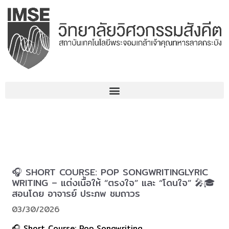
コ
ン
テ
ン
ツ
へ
ス
キ
ッ
プ
🎧 SHORT COURSE: POP SONGWRITINGLYRIC
WRITING – แต่งเนื้อให้ “ตรงใจ” และ “โดนใจ” 🎤🎓
สอนโดย อาจารย์ ประภพ ชมถาวร
03/30/2026
🎧 Short Course: Pop Songwriting