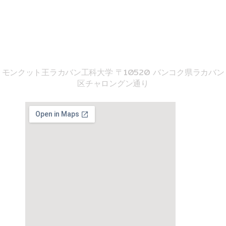
imse@kmitl.ac.th
音響工学院
モンクット王ラカバン工科大学 〒10520 バンコク県ラカバン
区チャロングン通り