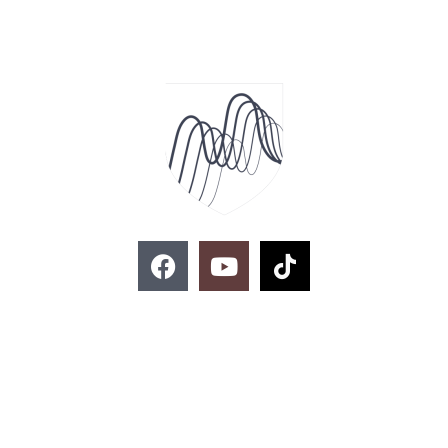
F
Y
T
a
o
i
c
u
k
e
t
t
お問い合わせ
b
u
o
o
b
k
o
e
k
02-329-8197