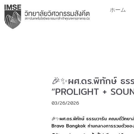
コ
ホーム
ン
テ
ン
ツ
へ
ス
キ
ッ
プ
🎉✨ผศ.ดร.พิทักษ์ ธรร
“PROLIGHT + SOU
03/26/2026
🎉✨ผศ.ดร.พิทักษ์ ธรรมวาริน คณบดีวิทย
Bravo Bangkok ท่ามกลางการรวมตัวของเหล