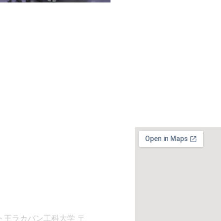
せ
-8197
itl.ac.th
院
ト王ラカバン工科大学 〒