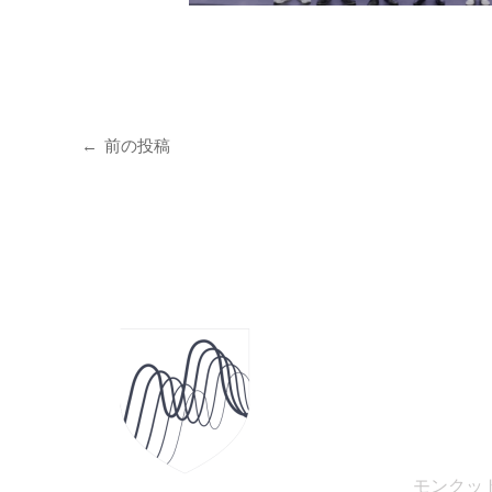
←
前の投稿
お問い合わ
02-329
imse@km
音響工学
モンクッ