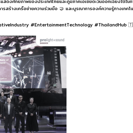
นการแสดงศักยภาพของประเทศไทยและภูมิภาคเอเชียตะวันออกเฉียงใต้ในก
การสร้างเครือข่ายความร่วมมือ 🤝 และบูรณาการองค์ความรู้ทางเทคโนโล
iveIndustry #EntertainmentTechnology #ThailandHub 🇹