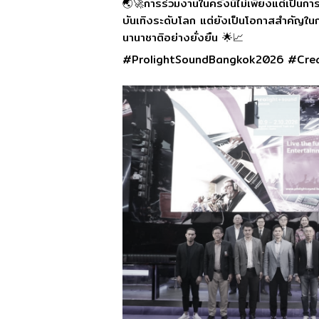
🌏🚀การร่วมงานในครั้งนี้ไม่เพียงแต่เป็
บันเทิงระดับโลก แต่ยังเป็นโอกาสสำคัญใน
นานาชาติอย่างยั่งยืน 🌟📈
#ProlightSoundBangkok2026 #Creat