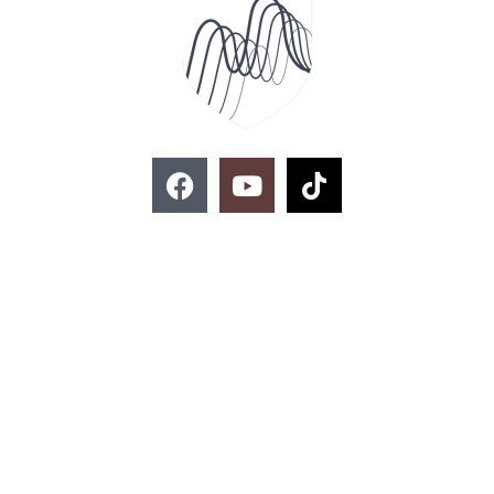
F
Y
T
a
o
i
c
u
k
e
t
t
お問い合わせ
b
u
o
o
b
k
o
e
k
02-329-8197
imse@kmitl.ac.th