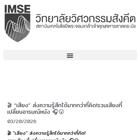
コ
ン
テ
ン
ツ
へ
ス
キ
ッ
プ
🎬 “เสียง” ส่งความรู้สึกได้มากกว่าที่คิด!รวมเสียงที่
เปลี่ยนอารมณ์หนัง 🎧😮
03/20/2026
🎬 “เสียง” ส่งความรู้สึกได้มากกว่าที่คิด!