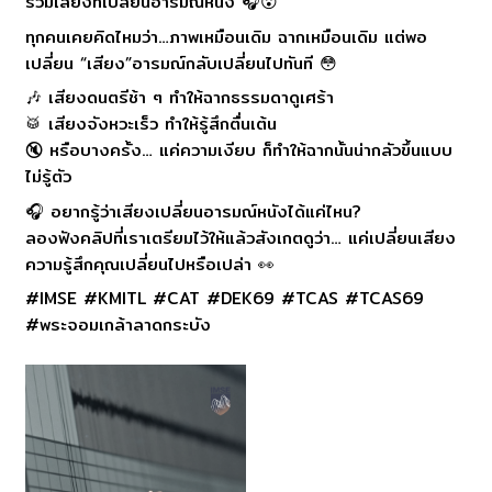
รวมเสียงที่เปลี่ยนอารมณ์หนัง 🎧😮
ทุกคนเคยคิดไหมว่า…ภาพเหมือนเดิม ฉากเหมือนเดิม แต่พอ
เปลี่ยน “เสียง”อารมณ์กลับเปลี่ยนไปทันที 😳
🎶 เสียงดนตรีช้า ๆ ทำให้ฉากธรรมดาดูเศร้า
🥁 เสียงจังหวะเร็ว ทำให้รู้สึกตื่นเต้น
🔇 หรือบางครั้ง… แค่ความเงียบ ก็ทำให้ฉากนั้นน่ากลัวขึ้นแบบ
ไม่รู้ตัว
🎧 อยากรู้ว่าเสียงเปลี่ยนอารมณ์หนังได้แค่ไหน?
ลองฟังคลิปที่เราเตรียมไว้ให้แล้วสังเกตดูว่า… แค่เปลี่ยนเสียง
ความรู้สึกคุณเปลี่ยนไปหรือเปล่า 👀
#IMSE #KMITL #CAT #DEK69 #TCAS #TCAS69
#พระจอมเกล้าลาดกระบัง