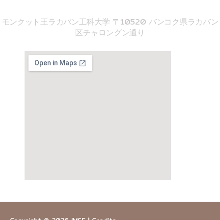
音響工学院
モンクット王ラカバン工科大学 〒10520 バンコク県ラカバン
区チャロングン通り