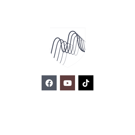
F
Y
T
a
o
i
c
u
k
e
t
t
お問い合わせ
b
u
o
o
b
k
o
e
k
02-329-8197