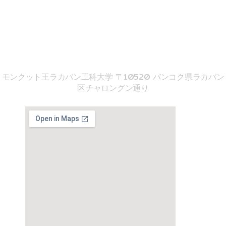
imse@kmitl.ac.th
音響工学院
モンクット王ラカバン工科大学 〒10520 バンコク県ラカバン
区チャロングン通り