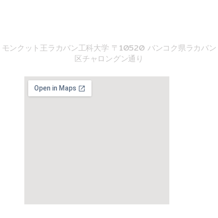
imse@kmitl.ac.th
音響工学院
モンクット王ラカバン工科大学 〒10520 バンコク県ラカバン
区チャロングン通り