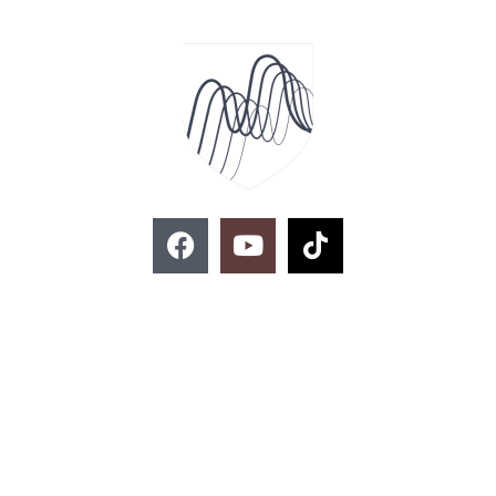
F
Y
T
a
o
i
c
u
k
e
t
t
お問い合わせ
b
u
o
o
b
k
o
e
k
02-329-8197