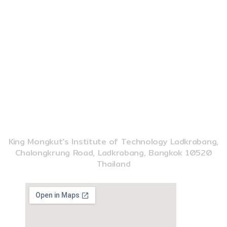
e
t
t
CONTACT US
b
u
o
o
b
k
o
e
k
02-329-8197
imse@kmitl.ac.th
INSTITUTE OF MUSIC SCIENCE AND ENGINEERING
King Mongkut's Institute of Technology Ladkrabang,
Chalongkrung Road, Ladkrabang, Bangkok 10520
Thailand