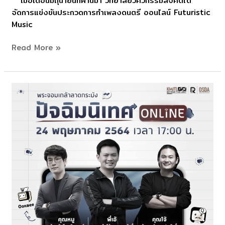
เมื่อเดือนมิถุนายนที่ผ่านมา วิทยาลัยวิศวกรรมสังคีตได้
กับ
จัดการแข่งขันประกวดการทำเพลงดนตรี ออนไลน์ Futuristic
ผู้
Music
ส่ง
ผล
Read More »
งาน
เข้า
ประกวด
ดนตรี
International
Year
of
Sound
2020-
2021