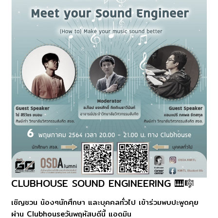
CLUBHOUSE SOUND​ ENGINEERING​ 🎹🎼
Clubhouse
sound​
เชิญชวน น้องๆนักศึกษา และบุคคลทั่วไป เข้าร่วมพบปะพูดคุย
engineering​
ผ่าน Clubhouseวันพฤหัสบดีนี้ แอดมิน
🎹