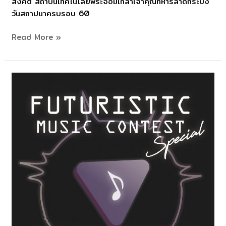
สังคีต สถาบันเทคโนโลยีพระจอมเกล้าเจ้าคุณทหารลาดกระบัง
ประดับ
วันสถาปนาครบรอบ 60
เข็ม
วิทยาลัย
Read More »
วิศวกรรม
สังคีต