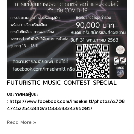
FUTURISTIC MUSIC CONTEST SPECIAL​
FUTURISTIC
MUSIC
ประกาศผลผู้ชนะ
CONTEST
: https://www.facebook.com/imsekmitl/photos/a.708
SPECIAL​
474522546840/3156659334395001/
Read More »