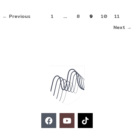
←
Previous
1
…
8
9
10
11
Next
→
F
Y
T
a
o
i
c
u
k