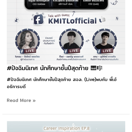
#ปัจฉิมนิเทศ นักศึกษาชั้นปีสุดท้าย 🎹🎼
#ปัจฉิม
นิเทศ
#ปัจฉิมนิเทศ นักศึกษาชั้นปีสุดท้าย สจล. (Live)พบกับ พี่เอ้
นักศึกษา
อธิการบดี
ชั้น
ปี
Read More »
สุดท้าย
🎹
🎼