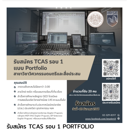
วิศวกรรม
ดนตรี
และ
สื่อ
ประสม
ได้
รับ
รางวัล
ชนะ
เลิศ
การ
ประกวด
KMITL
SONG
Writing
Contest
รับสมัคร TCAS รอบ 1 PORTFOLIO
รับ