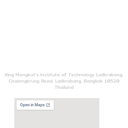
b
u
o
o
b
k
o
e
k
02-329-8197
imse@kmitl.ac.th
INSTITUTE OF MUSIC SCIENCE AND ENGINEERING
King Mongkut's Institute of Technology Ladkrabang,
Chalongkrung Road, Ladkrabang, Bangkok 10520
Thailand